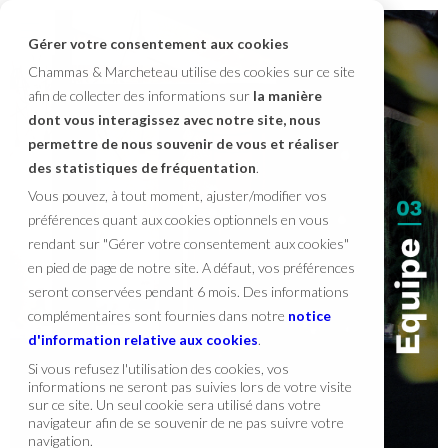
Gérer votre consentement aux cookies
Chammas & Marcheteau utilise des cookies sur ce site
afin de collecter des informations sur
la manière
dont vous interagissez avec notre site, nous
permettre de nous souvenir de vous et réaliser
des statistiques de fréquentation
.
Vous pouvez, à tout moment, ajuster/modifier vos
préférences quant aux cookies optionnels en vous
rendant sur "Gérer votre consentement aux cookies"
en pied de page de notre site. A défaut, vos préférences
seront conservées pendant 6 mois. Des informations
complémentaires sont fournies dans notre
notice
d'information relative aux cookies
.
Si vous refusez l'utilisation des cookies, vos
informations ne seront pas suivies lors de votre visite
sur ce site. Un seul cookie sera utilisé dans votre
navigateur afin de se souvenir de ne pas suivre votre
navigation.