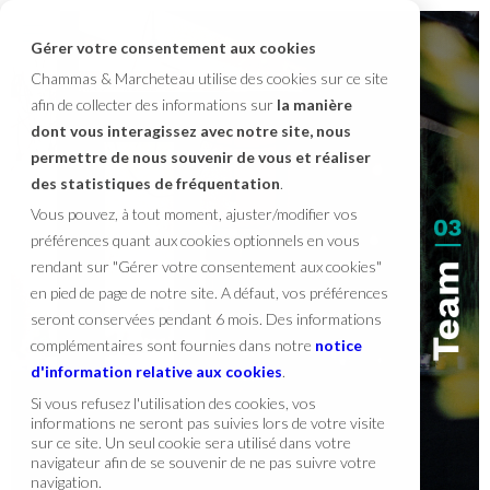
Gérer votre consentement aux cookies
Chammas & Marcheteau utilise des cookies sur ce site
afin de collecter des informations sur
la manière
dont vous interagissez avec notre site, nous
permettre de nous souvenir de vous et réaliser
des statistiques de fréquentation
.
Vous pouvez, à tout moment, ajuster/modifier vos
préférences quant aux cookies optionnels en vous
rendant sur "Gérer votre consentement aux cookies"
en pied de page de notre site. A défaut, vos préférences
seront conservées pendant 6 mois. Des informations
complémentaires sont fournies dans notre
notice
d'information relative aux cookies
.
Si vous refusez l'utilisation des cookies, vos
informations ne seront pas suivies lors de votre visite
sur ce site. Un seul cookie sera utilisé dans votre
navigateur afin de se souvenir de ne pas suivre votre
navigation.