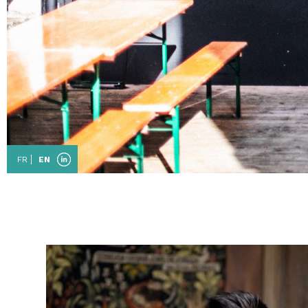
FR
EN