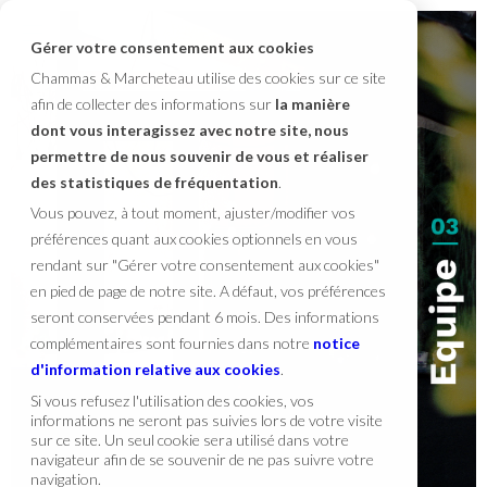
Gérer votre consentement aux cookies
Chammas & Marcheteau utilise des cookies sur ce site
afin de collecter des informations sur
la manière
dont vous interagissez avec notre site, nous
permettre de nous souvenir de vous et réaliser
des statistiques de fréquentation
.
Vous pouvez, à tout moment, ajuster/modifier vos
préférences quant aux cookies optionnels en vous
rendant sur "Gérer votre consentement aux cookies"
en pied de page de notre site. A défaut, vos préférences
seront conservées pendant 6 mois. Des informations
complémentaires sont fournies dans notre
notice
d'information relative aux cookies
.
Si vous refusez l'utilisation des cookies, vos
informations ne seront pas suivies lors de votre visite
sur ce site. Un seul cookie sera utilisé dans votre
navigateur afin de se souvenir de ne pas suivre votre
navigation.