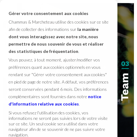
Gérer votre consentement aux cookies
Chammas & Marcheteau utilise des cookies sur ce site
afin de collecter des informations sur
la manière
dont vous interagissez avec notre site, nous
permettre de nous souvenir de vous et réaliser
des statistiques de fréquentation
.
Vous pouvez, à tout moment, ajuster/modifier vos
préférences quant aux cookies optionnels en vous
rendant sur "Gérer votre consentement aux cookies"
en pied de page de notre site. A défaut, vos préférences
seront conservées pendant 6 mois. Des informations
complémentaires sont fournies dans notre
notice
d'information relative aux cookies
.
Si vous refusez l'utilisation des cookies, vos
informations ne seront pas suivies lors de votre visite
sur ce site. Un seul cookie sera utilisé dans votre
navigateur afin de se souvenir de ne pas suivre votre
navigation.