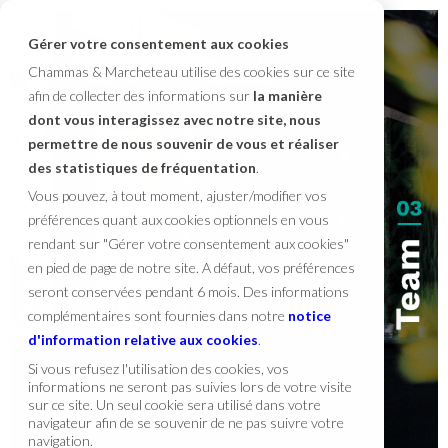
Gérer votre consentement aux cookies
Chammas & Marcheteau utilise des cookies sur ce site
afin de collecter des informations sur
la manière
dont vous interagissez avec notre site, nous
permettre de nous souvenir de vous et réaliser
des statistiques de fréquentation
.
Vous pouvez, à tout moment, ajuster/modifier vos
préférences quant aux cookies optionnels en vous
rendant sur "Gérer votre consentement aux cookies"
en pied de page de notre site. A défaut, vos préférences
seront conservées pendant 6 mois. Des informations
complémentaires sont fournies dans notre
notice
d'information relative aux cookies
.
Si vous refusez l'utilisation des cookies, vos
informations ne seront pas suivies lors de votre visite
sur ce site. Un seul cookie sera utilisé dans votre
navigateur afin de se souvenir de ne pas suivre votre
navigation.