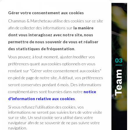
Gérer votre consentement aux cookies
Chammas & Marcheteau utilise des cookies sur ce site
afin de collecter des informations sur
la manière
dont vous interagissez avec notre site, nous
permettre de nous souvenir de vous et réaliser
des statistiques de fréquentation
.
Vous pouvez, à tout moment, ajuster/modifier vos
préférences quant aux cookies optionnels en vous
rendant sur "Gérer votre consentement aux cookies"
en pied de page de notre site. A défaut, vos préférences
seront conservées pendant 6 mois. Des informations
complémentaires sont fournies dans notre
notice
d'information relative aux cookies
.
Si vous refusez l'utilisation des cookies, vos
informations ne seront pas suivies lors de votre visite
sur ce site. Un seul cookie sera utilisé dans votre
navigateur afin de se souvenir de ne pas suivre votre
navigation.