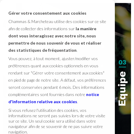
Gérer votre consentement aux cookies
Chammas & Marcheteau utilise des cookies sur ce site
afin de collecter des informations sur
la manière
dont vous interagissez avec notre site, nous
permettre de nous souvenir de vous et réaliser
des statistiques de fréquentation
.
Vous pouvez, à tout moment, ajuster/modifier vos
préférences quant aux cookies optionnels en vous
rendant sur "Gérer votre consentement aux cookies"
en pied de page de notre site. A défaut, vos préférences
seront conservées pendant 6 mois. Des informations
complémentaires sont fournies dans notre
notice
d'information relative aux cookies
.
Si vous refusez l'utilisation des cookies, vos
informations ne seront pas suivies lors de votre visite
sur ce site. Un seul cookie sera utilisé dans votre
navigateur afin de se souvenir de ne pas suivre votre
navigation.