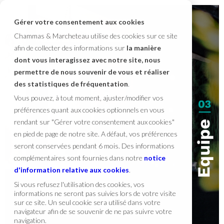
Gérer votre consentement aux cookies
Chammas & Marcheteau utilise des cookies sur ce site
afin de collecter des informations sur
la manière
dont vous interagissez avec notre site, nous
permettre de nous souvenir de vous et réaliser
des statistiques de fréquentation
.
Vous pouvez, à tout moment, ajuster/modifier vos
préférences quant aux cookies optionnels en vous
rendant sur "Gérer votre consentement aux cookies"
en pied de page de notre site. A défaut, vos préférences
seront conservées pendant 6 mois. Des informations
complémentaires sont fournies dans notre
notice
d'information relative aux cookies
.
Si vous refusez l'utilisation des cookies, vos
informations ne seront pas suivies lors de votre visite
sur ce site. Un seul cookie sera utilisé dans votre
navigateur afin de se souvenir de ne pas suivre votre
navigation.