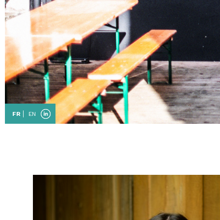
FR
EN