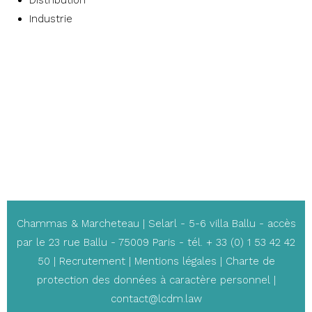
Distribution
Industrie
Chammas & Marcheteau | Selarl - 5-6 villa Ballu - accès
par le 23 rue Ballu - 75009 Paris - tél. + 33 (0) 1 53 42 42
50 |
Recrutement
|
Mentions légales
|
Charte de
protection des données à caractère personnel
|
contact@lcdm.law