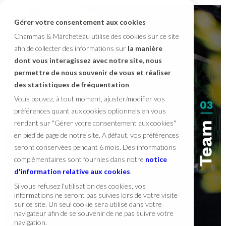
Gérer votre consentement aux cookies
Chammas & Marcheteau utilise des cookies sur ce site
afin de collecter des informations sur
la manière
dont vous interagissez avec notre site, nous
permettre de nous souvenir de vous et réaliser
des statistiques de fréquentation
.
Vous pouvez, à tout moment, ajuster/modifier vos
préférences quant aux cookies optionnels en vous
rendant sur "Gérer votre consentement aux cookies"
en pied de page de notre site. A défaut, vos préférences
seront conservées pendant 6 mois. Des informations
complémentaires sont fournies dans notre
notice
d'information relative aux cookies
.
Si vous refusez l'utilisation des cookies, vos
informations ne seront pas suivies lors de votre visite
sur ce site. Un seul cookie sera utilisé dans votre
navigateur afin de se souvenir de ne pas suivre votre
navigation.