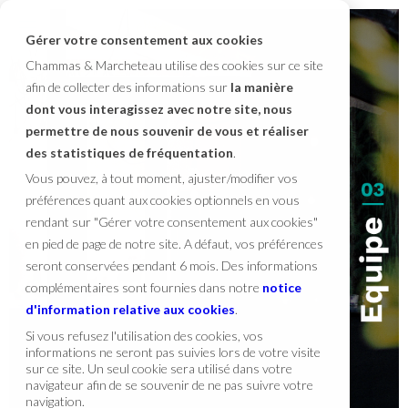
Gérer votre consentement aux cookies
Chammas & Marcheteau utilise des cookies sur ce site
afin de collecter des informations sur
la manière
dont vous interagissez avec notre site, nous
permettre de nous souvenir de vous et réaliser
des statistiques de fréquentation
.
Vous pouvez, à tout moment, ajuster/modifier vos
préférences quant aux cookies optionnels en vous
rendant sur "Gérer votre consentement aux cookies"
en pied de page de notre site. A défaut, vos préférences
seront conservées pendant 6 mois. Des informations
complémentaires sont fournies dans notre
notice
d'information relative aux cookies
.
Si vous refusez l'utilisation des cookies, vos
informations ne seront pas suivies lors de votre visite
sur ce site. Un seul cookie sera utilisé dans votre
navigateur afin de se souvenir de ne pas suivre votre
navigation.