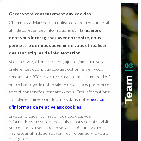
Gérer votre consentement aux cookies
Chammas & Marcheteau utilise des cookies sur ce site
afin de collecter des informations sur
la manière
dont vous interagissez avec notre site, nous
permettre de nous souvenir de vous et réaliser
des statistiques de fréquentation
.
Vous pouvez, à tout moment, ajuster/modifier vos
préférences quant aux cookies optionnels en vous
rendant sur "Gérer votre consentement aux cookies"
en pied de page de notre site. A défaut, vos préférences
seront conservées pendant 6 mois. Des informations
complémentaires sont fournies dans notre
notice
d'information relative aux cookies
.
Si vous refusez l'utilisation des cookies, vos
informations ne seront pas suivies lors de votre visite
sur ce site. Un seul cookie sera utilisé dans votre
navigateur afin de se souvenir de ne pas suivre votre
navigation.