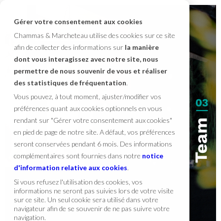
Gérer votre consentement aux cookies
Chammas & Marcheteau utilise des cookies sur ce site
afin de collecter des informations sur
la manière
dont vous interagissez avec notre site, nous
permettre de nous souvenir de vous et réaliser
des statistiques de fréquentation
.
Vous pouvez, à tout moment, ajuster/modifier vos
préférences quant aux cookies optionnels en vous
rendant sur "Gérer votre consentement aux cookies"
en pied de page de notre site. A défaut, vos préférences
seront conservées pendant 6 mois. Des informations
complémentaires sont fournies dans notre
notice
d'information relative aux cookies
.
Si vous refusez l'utilisation des cookies, vos
informations ne seront pas suivies lors de votre visite
sur ce site. Un seul cookie sera utilisé dans votre
navigateur afin de se souvenir de ne pas suivre votre
navigation.