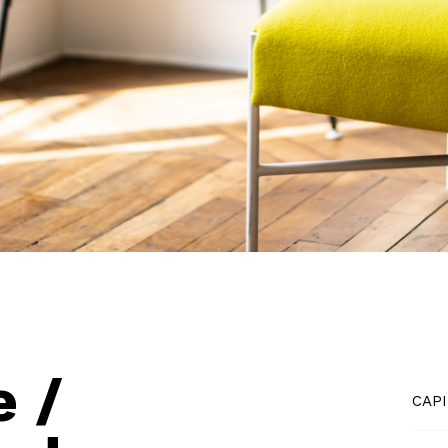
e /
CAP