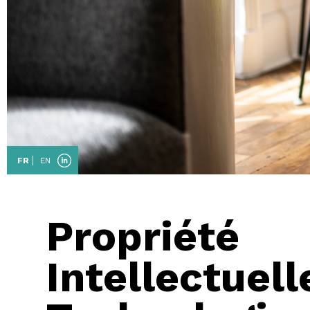
FR
EN
Propriété
Intellectuell