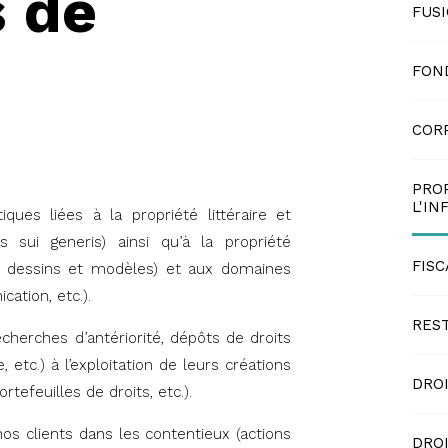
s de
FUSI
n
FOND
COR
PRO
L'I
ques liées à la propriété littéraire et
ts sui generis) ainsi qu’à la propriété
FISC
, dessins et modèles) et aux domaines
ation, etc.).
RES
herches d’antériorité, dépôts de droits
 etc.) à l’exploitation de leurs créations
DROI
rtefeuilles de droits, etc.).
os clients dans les contentieux (actions
DROI